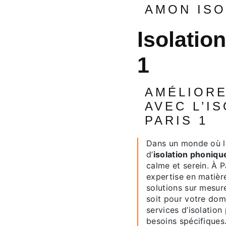
AMON IS
isolation phonique à Paris
1
AMÉLIOREZ VOTRE CONFORT
AVEC L’I
PARIS 1
Dans un monde où le bruit est omniprésent, choisir le bon service
d’
isolation phoniqu
calme et serein. À P
expertise en matière
solutions sur mesur
soit pour votre dom
services d’isolatio
besoins spécifiques