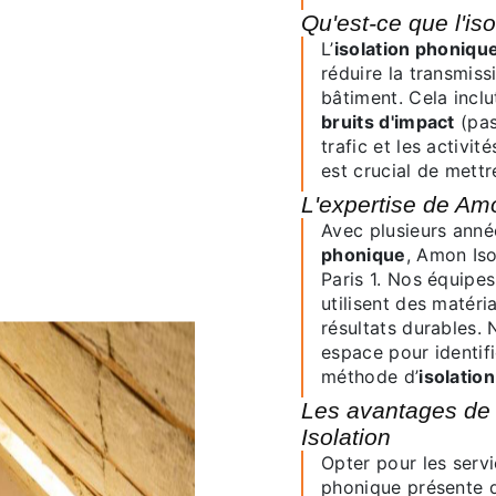
Qu'est-ce que l'i
L’
isolation phoniqu
réduire la transmiss
bâtiment. Cela inclu
bruits d'impact
(pas
trafic et les activi
est crucial de mettr
L'expertise de Am
Avec plusieurs ann
phonique
, Amon Iso
Paris 1. Nos équipe
utilisent des matéri
résultats durables.
espace pour identifi
méthode d’
isolatio
Les avantages de l’isolation phonique avec Amon
Isolation
Opter pour les services de Amon Isolation pour votre isolation
phonique présente 