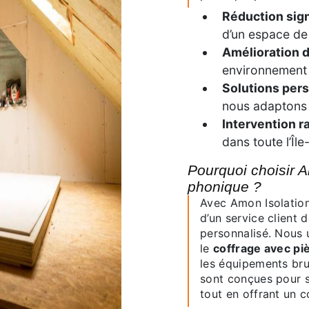
Réduction sign
d’un espace de 
Amélioration d
environnement p
Solutions per
nous adaptons 
Intervention r
dans toute l’Îl
Pourquoi choisir Amon Isolation pour votre isolation
phonique ?
Avec Amon Isolatio
d’un service client
personnalisé. Nous u
le
coffrage avec pi
les équipements bru
sont conçues pour 
tout en offrant un 