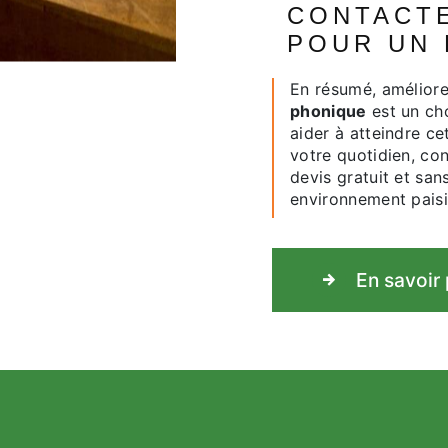
CONTACTEZ AMON ISOLATION
POUR UN 
En résumé, amélior
phonique
est un cho
aider à atteindre ce
votre quotidien, co
devis gratuit et sa
environnement paisib
En savoir 