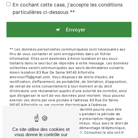
En cochant cette case, j'accepte les conditions
particulières ci-dessous **
Envoyer
** Les données personnelles communiquées sont nécessaires aux
fins de vous contacter et sont enregistrées dans un fichier
informatisé. Elles sont destinées à Amon Isolation et ses sous-
traitants dans le seul but de répondre à votre message. Les données
collectées seront communiquées aux seuls destinataires suivants:
Amon Isolation 83 Rue De Seine 94140 Alfortville
amonisol75@gmail.com. Vous disposez de droits d’accès, de
rectification, d’effacement, de portabilité, de limitation, d’opposition,
de retrait de votre consentement à tout moment et du droit
d’introduire une réclamation auprès d’une autorité de contrôle, ainsi
que d’organiser le sort de vos données post-mortem. Vous pouvez
exercer ces droits par voie postale à l'adresse 83 Rue De Seine
94140 Alfortville ou par courrier électronique à l'adresse
amonisol75@gmail.com. Un justificatif d'identité pourra vous être
demandé. Nous conservons vos données pendant la période de
prise de contact puis pendant la durée de prescription légale aux
fins probatoires et de gestion des contentieux. Vous avez le droit de
vous inscrire sur la liste d'opposition au démarchage téléphonique,
Ce site utilise des cookies et
disponible à cette adresse:
Bloctel.gouv.fr
. Consultez le site cnil.fr
vous donne le contrôle sur
pour plus d’informations sur vos droits.