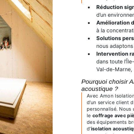
Réduction sign
d’un environnem
Amélioration de
à la concentrati
Solutions per
nous adaptons 
Intervention r
dans toute l’Îl
Val-de-Marne, e
Pourquoi choisir Amon Isolation pour votre isolation
acoustique ?
Avec Amon Isolatio
d’un service client
personnalisé. Nous u
le
coffrage avec pi
des équipements bru
d’
isolation acousti