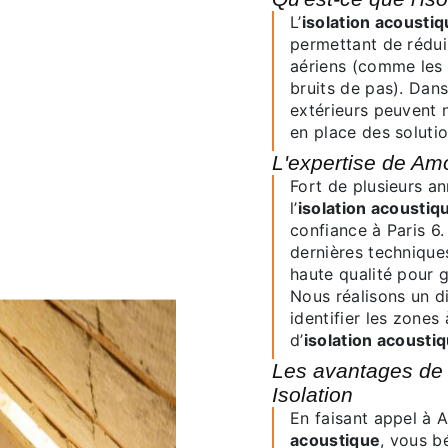
L’
isolation acousti
permettant de réduir
aériens (comme les 
bruits de pas). Dan
extérieurs peuvent n
en place des solutio
L'expertise de Am
Fort de plusieurs années d'expérience dans le domaine de
l’
isolation acoustiq
confiance à Paris 6
dernières techniques
haute qualité pour g
Nous réalisons un d
identifier les zones
d’
isolation acousti
Les avantages de l’isolation acoustique avec Amon
Isolation
En faisant appel à 
acoustique
, vous b