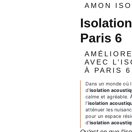
AMON IS
isolation acoustique à
Paris 6
AMÉLIOREZ VOTRE CONFORT
AVEC L’I
À PARIS 6
Dans un monde où le bruit est omniprésent, choisir le bon service
d’
isolation acousti
calme et agréable. À
l'
isolation acoustiq
atténuer les nuisan
pour un espace rési
d’
isolation acousti
Qu'est-ce que l'i