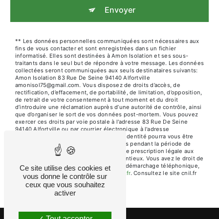
Envoyer
** Les données personnelles communiquées sont nécessaires aux
fins de vous contacter et sont enregistrées dans un fichier
informatisé. Elles sont destinées à Amon Isolation et ses sous-
traitants dans le seul but de répondre à votre message. Les données
collectées seront communiquées aux seuls destinataires suivants:
Amon Isolation 83 Rue De Seine 94140 Alfortville
amonisol75@gmail.com. Vous disposez de droits d’accès, de
rectification, d’effacement, de portabilité, de limitation, d’opposition,
de retrait de votre consentement à tout moment et du droit
d’introduire une réclamation auprès d’une autorité de contrôle, ainsi
que d’organiser le sort de vos données post-mortem. Vous pouvez
exercer ces droits par voie postale à l'adresse 83 Rue De Seine
94140 Alfortville ou par courrier électronique à l'adresse
amonisol75@gmail.com. Un justificatif d'identité pourra vous être
demandé. Nous conservons vos données pendant la période de
prise de contact puis pendant la durée de prescription légale aux
fins probatoires et de gestion des contentieux. Vous avez le droit de
vous inscrire sur la liste d'opposition au démarchage téléphonique,
Ce site utilise des cookies et
disponible à cette adresse:
Bloctel.gouv.fr
. Consultez le site cnil.fr
vous donne le contrôle sur
pour plus d’informations sur vos droits.
ceux que vous souhaitez
activer
Tout accepter