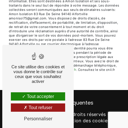
informatisé. Elles sont destinées à Amon Isolation et ses sous-
traitants dans le seul but de répondre à votre message. Les données
collectées seront communiquées aux seuls destinataires suivants:
Amon Isolation 83 Rue De Seine 94140 Alfortville
amonisol75@gmail.com. Vous disposez de droits d’accès, de
rectification, d’effacement, de portabilité, de limitation, d’opposition,
de retrait de votre consentement à tout moment et du droit
d’introduire une réclamation auprès d’une autorité de contrôle, ainsi
que d’organiser le sort de vos données post-mortem. Vous pouvez
exercer ces droits par voie postale à l'adresse 83 Rue De Seine
94140 Alfortville ou par courrier électronique à l'adresse
amonisol75@gmail.com. Un justificatif d'identité pourra vous être
demandé. Nous conservons vos données pendant la période de
prise de contact puis pendant la durée de prescription légale aux
fins probatoires et de gestion des contentieux. Vous avez le droit de
vous inscrire sur la liste d'opposition au démarchage téléphonique,
Ce site utilise des cookies et
disponible à cette adresse:
Bloctel.gouv.fr
. Consultez le site cnil.fr
vous donne le contrôle sur
pour plus d’informations sur vos droits.
ceux que vous souhaitez
activer
Tout accepter
Recherches fréquentes
Tout refuser
©
Vistalid
- 2026 - Tous droits réservés -
Personnaliser
Mentions légales
-
Gestion des cookies