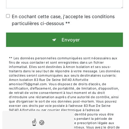
En cochant cette case, j'accepte les conditions
particulières ci-dessous **
Envoyer
** Les données personnelles communiquées sont nécessaires aux
fins de vous contacter et sont enregistrées dans un fichier
informatisé. Elles sont destinées à Amon Isolation et ses sous-
traitants dans le seul but de répondre à votre message. Les données
collectées seront communiquées aux seuls destinataires suivants:
Amon Isolation 83 Rue De Seine 94140 Alfortville
amonisol75@gmail.com. Vous disposez de droits d’accès, de
rectification, d’effacement, de portabilité, de limitation, d’opposition,
de retrait de votre consentement à tout moment et du droit
d’introduire une réclamation auprès d’une autorité de contrôle, ainsi
que d’organiser le sort de vos données post-mortem. Vous pouvez
exercer ces droits par voie postale à l'adresse 83 Rue De Seine
94140 Alfortville ou par courrier électronique à l'adresse
amonisol75@gmail.com. Un justificatif d'identité pourra vous être
demandé. Nous conservons vos données pendant la période de
prise de contact puis pendant la durée de prescription légale aux
fins probatoires et de gestion des contentieux. Vous avez le droit de