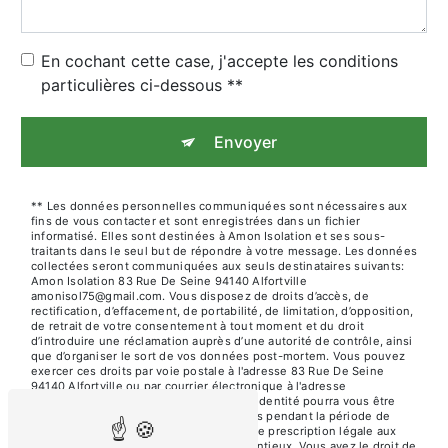
En cochant cette case, j'accepte les conditions
particulières ci-dessous **
Envoyer
** Les données personnelles communiquées sont nécessaires aux
fins de vous contacter et sont enregistrées dans un fichier
informatisé. Elles sont destinées à Amon Isolation et ses sous-
traitants dans le seul but de répondre à votre message. Les données
collectées seront communiquées aux seuls destinataires suivants:
Amon Isolation 83 Rue De Seine 94140 Alfortville
amonisol75@gmail.com. Vous disposez de droits d’accès, de
rectification, d’effacement, de portabilité, de limitation, d’opposition,
de retrait de votre consentement à tout moment et du droit
d’introduire une réclamation auprès d’une autorité de contrôle, ainsi
que d’organiser le sort de vos données post-mortem. Vous pouvez
exercer ces droits par voie postale à l'adresse 83 Rue De Seine
94140 Alfortville ou par courrier électronique à l'adresse
amonisol75@gmail.com. Un justificatif d'identité pourra vous être
demandé. Nous conservons vos données pendant la période de
prise de contact puis pendant la durée de prescription légale aux
fins probatoires et de gestion des contentieux. Vous avez le droit de